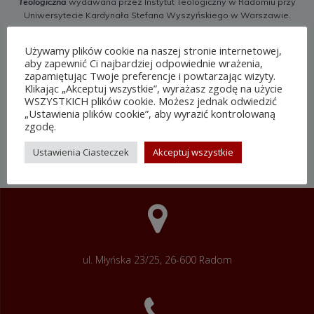
Teologiczna
wydawana przez Instytut Teologiczny w Radomiu przy
Uniwersytecie Kardynała Stefana Wyszyńskiego w Warszawie.
Główne agendy Biblioteki to czytelnia i wypożyczalnia. Czytelnia
Używamy plików cookie na naszej stronie internetowej,
udostępnia zbiory zgromadzone w czytelni i magazynowe, po
aby zapewnić Ci najbardziej odpowiednie wrażenia,
wcześniejszym ich zamówieniu. Wszyscy czytelnicy mogą z
zapamiętując Twoje preferencje i powtarzając wizyty.
korzystać ze zbiorów na miejscu. Wypożyczanie zbiorów
Klikając „Akceptuj wszystkie”, wyrażasz zgodę na użycie
magazynowych możliwe jest dla zarejestrowanych czytelników, tj.
WSZYSTKICH plików cookie. Możesz jednak odwiedzić
posiadających ważną kartę biblioteczną (studentów teologii naszej
„Ustawienia plików cookie”, aby wyrazić kontrolowaną
Uczelni, kapłanów i sióstr zakonnych i innych).
zgodę.
Wszystkich chętnych serdecznie zapraszamy.
Ustawienia Ciasteczek
Akceptuj wszystkie
ul. Młyńska 23/25, 26-600 Radom