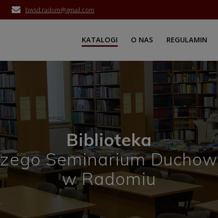
bwsd.radom@gmail.com
KATALOGI
O NAS
REGULAMIN
Biblioteka
zego Seminarium Ducho
w Radomiu