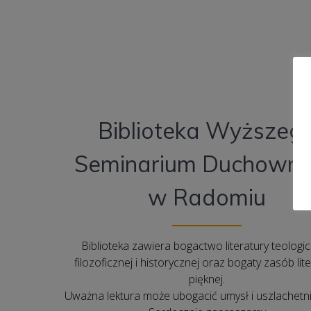
Biblioteka Wyższeg
Seminarium Duchown
w Radomiu
Biblioteka zawiera bogactwo literatury teologic
filozoficznej i historycznej oraz bogaty zasób lit
pięknej.
Uważna lektura może ubogacić umysł i uszlachetni